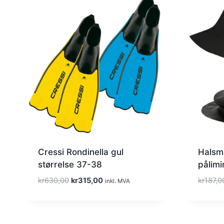
Cressi Rondinella gul
Halsma
størrelse 37-38
pålimi
O
N
kr
630,00
kr
315,00
kr
187,0
inkl. MVA
p
å
p
v
r
æ