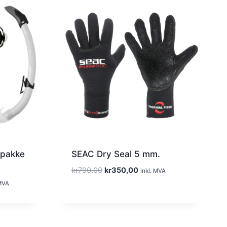
epakke
SEAC Dry Seal 5 mm.
O
N
kr
790,00
kr
350,00
inkl. MVA
p
å
 MVA
p
v
r
æ
i
r