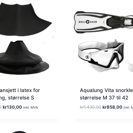
nsjett i latex for
Aqualung Vita snorkl
ng, størrelse S
størrelse M 37 til 42
O
N
O
N
0
kr
130,00
kr
1.430,00
kr
858,00
inkl. MVA
inkl.
p
å
p
å
p
v
p
v
r
æ
r
æ