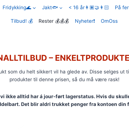
Fridykking🌊
Jakt🐟
< 16 år👨🏽‍🤝‍👨🏻
På fer
Tilbud! 💰
Rester 💰💰💰
Nyheter❗
OmOss
NALLTILBUD – ENKELTPRODUKTE
kt som du helt sikkert vil ha glede av. Disse selges ut til
produkter til denne prisen, så du må være rask!
 ikke alltid har á jour-ført lagerstatus. Hvis du skull
elbart. Det blir aldri trukket penger fra kontoen din f