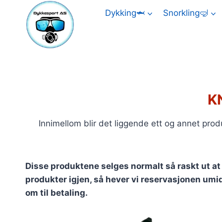
Skip
Dykking🦈
Snorkling🤿
to
content
K
Innimellom blir det liggende ett og annet produ
Disse produktene selges normalt så raskt ut at vi
produkter igjen, så hever vi reservasjonen umidd
om til betaling.