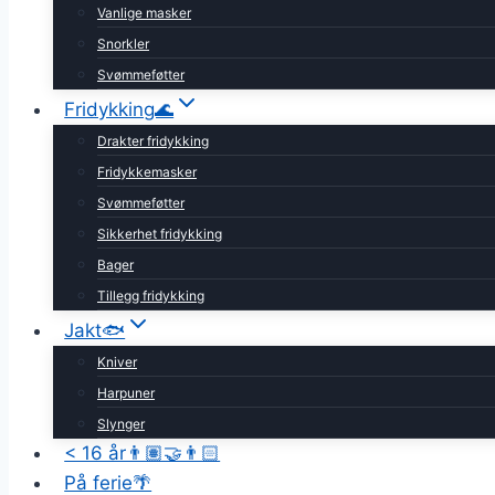
Vanlige masker
Snorkler
Svømmeføtter
Fridykking🌊
Drakter fridykking
Fridykkemasker
Svømmeføtter
Sikkerhet fridykking
Bager
Tillegg fridykking
Jakt🐟
Kniver
Harpuner
Slynger
< 16 år👨🏽‍🤝‍👨🏻
På ferie🌴