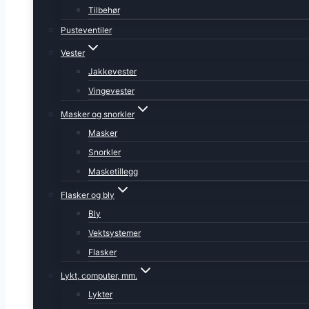
Tilbehør
Pusteventiler
Vester
Jakkevester
Vingevester
Masker og snorkler
Masker
Snorkler
Masketillegg
Flasker og bly
Bly
Vektsystemer
Flasker
Lykt, computer, mm.
Lykter