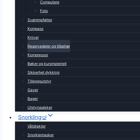
Computere
Foto
Svømmeføtter
Kompass
Kniver
Reservedeler og tilbehør
Kompressor
Bøker og kursmateriell
Sikkerhet dykking
Tilleggsutstyr
Gaver
Bager
Utstyrspakker
Snorkling🤿
Våtdrakter
Snorklemasker