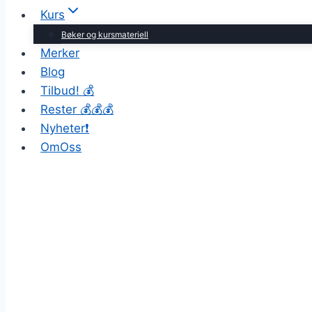
Kurs
Bøker og kursmateriell
Merker
Blog
Tilbud! 💰
Rester 💰💰💰
Nyheter❗
OmOss