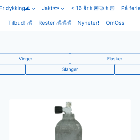
Fridykking🌊
Jakt🐟
< 16 år👨🏽‍🤝‍👨🏻
På feri
Tilbud! 💰
Rester 💰💰💰
Nyheter❗
OmOss
Vinger
Flasker
Slanger