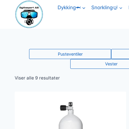
Skip
Dykking🦈
Snorkling🤿
to
content
Pusteventiler
Vester
Sortert
Viser alle 9 resultater
etter
gjennomsnitlig
vurdering