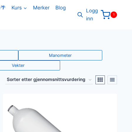
e🌴
Kurs
Merker
Blog
Logg
1
inn
Manometer
Vekter