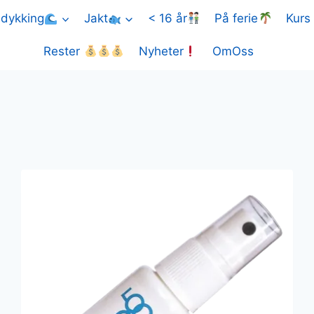
idykking
Jakt
< 16 år
På ferie
Kurs
Rester
Nyheter
OmOss