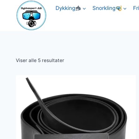
Skip
Dykking
Snorkling
Fr
to
content
Sortert
Viser alle 5 resultater
etter
gjennomsnitlig
vurdering