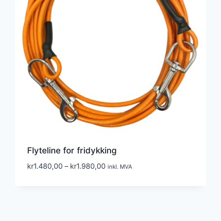
Flyteline for fridykking
Prisområde:
kr
1.480,00
–
kr
1.980,00
inkl. MVA
kr1.480,00
til
kr1.980,00