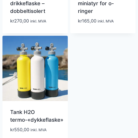
drikkeflaske –
miniatyr for o-
dobbeltisolert
ringer
kr
270,00
kr
165,00
inkl. MVA
inkl. MVA
Tank H2O
termo-«dykkeflaske»
kr
550,00
inkl. MVA