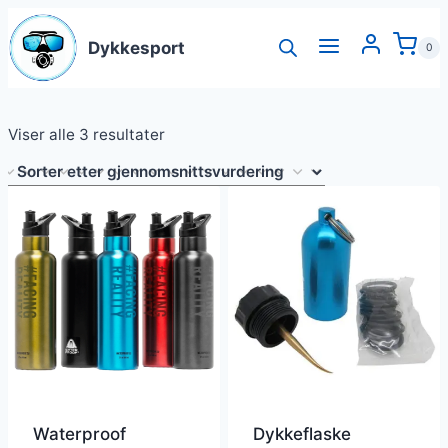
Skip
to
Dykkesport
0
content
Sortert
Viser alle 3 resultater
etter
gjennomsnitlig
vurdering
Waterproof
Dykkeflaske