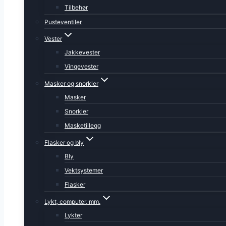
Tilbehør
Pusteventiler
Vester
Jakkevester
Vingevester
Masker og snorkler
Masker
Snorkler
Masketillegg
Flasker og bly
Bly
Vektsystemer
Flasker
Lykt, computer, mm.
Lykter