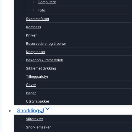
Computere
Foto
Svømmeføtter
Kompass
Kniver
Reservedeler og tilbehør
Kompressor
Bøker og kursmateriell
Sikkerhet dykking
Tilleggsutstyr
Gaver
Bager
Utstyrspakker
Snorkling🤿
Våtdrakter
Snorklemasker