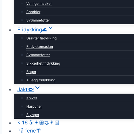
Vanlige masker
Snorkler
Svømmeføtter
Fridykking🌊
Drakter fridykking
Fridykkemasker
Svømmeføtter
Sikkerhet fridykking
Bager
Tillegg fridykking
Jakt🐟
Kniver
Harpuner
Slynger
< 16 år👨🏽‍🤝‍👨🏻
På ferie🌴