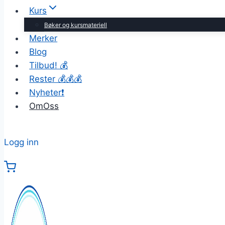
Kurs
Bøker og kursmateriell
Merker
Blog
Tilbud! 💰
Rester 💰💰💰
Nyheter❗
OmOss
Logg inn