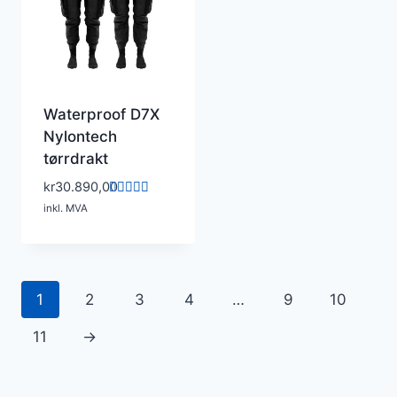
Waterproof D7X
Nylontech
tørrdrakt
kr
30.890,00
Vurdert
inkl. MVA
5.00
av 5
1
2
3
4
…
9
10
11
→