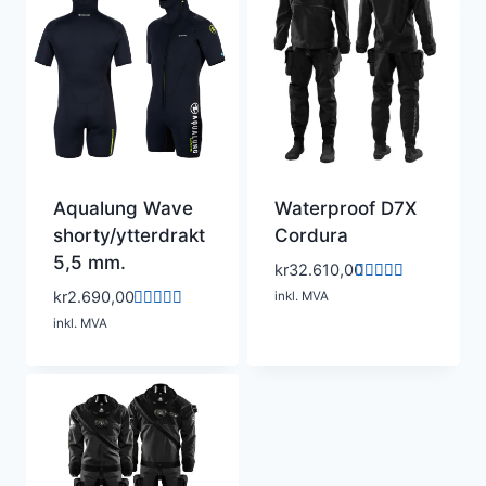
Aqualung Wave
Waterproof D7X
shorty/ytterdrakt
Cordura
5,5 mm.
kr
32.610,00
Vurdert
kr
2.690,00
inkl. MVA
5.00
Vurdert
av 5
inkl. MVA
5.00
av 5