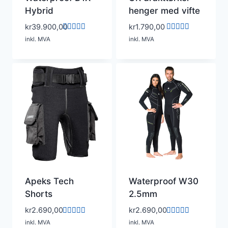
Hybrid
henger med vifte
kr
39.900,00
kr
1.790,00
Vurdert
Vurdert
inkl. MVA
inkl. MVA
5.00
5.00
av 5
av 5
Apeks Tech
Waterproof W30
Shorts
2.5mm
kr
2.690,00
kr
2.690,00
Vurdert
Vurdert
inkl. MVA
inkl. MVA