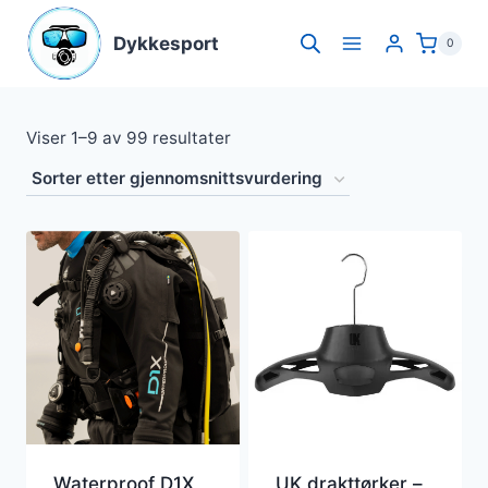
Skip
to
Dykkesport
0
content
Sortert
Viser 1–9 av 99 resultater
etter
gjennomsnitlig
vurdering
Waterproof D1X
UK drakttørker –