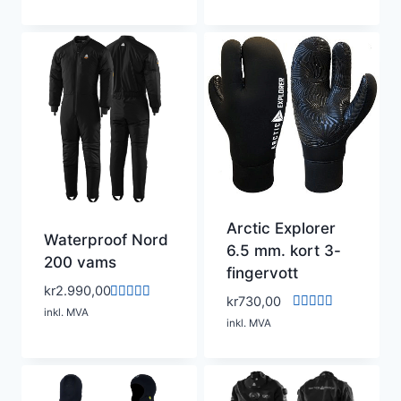
5.00
5.00
av 5
av 5
Arctic Explorer
Waterproof Nord
6.5 mm. kort 3-
200 vams
fingervott
kr
2.990,00
kr
730,00
Vurdert
inkl. MVA
Vurdert
5.00
inkl. MVA
5.00
av 5
av 5