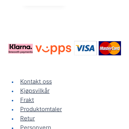
varianter.
Alternativene
kan
velges
på
produktsiden
Kontakt oss
Kjøpsvilkår
Frakt
Produktomtaler
Retur
Personvern