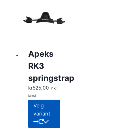
Apeks
RK3
springstrap
kr
525,00
inkl.
MVA
Dette
Velg
produktet
variant
har
flere