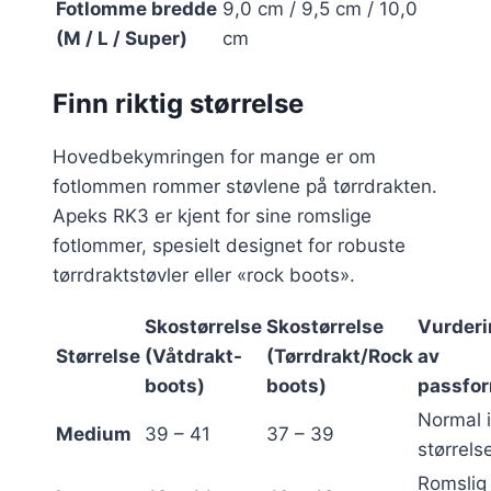
Fotlomme bredde
9,0 cm / 9,5 cm / 10,0
(M / L / Super)
cm
Finn riktig størrelse
Hovedbekymringen for mange er om
fotlommen rommer støvlene på tørrdrakten.
Apeks RK3 er kjent for sine romslige
fotlommer, spesielt designet for robuste
tørrdraktstøvler eller «rock boots».
Skostørrelse
Skostørrelse
Vurderi
Størrelse
(Våtdrakt-
(Tørrdrakt/Rock
av
boots)
boots)
passfo
Normal i
Medium
39 – 41
37 – 39
størrels
Romslig