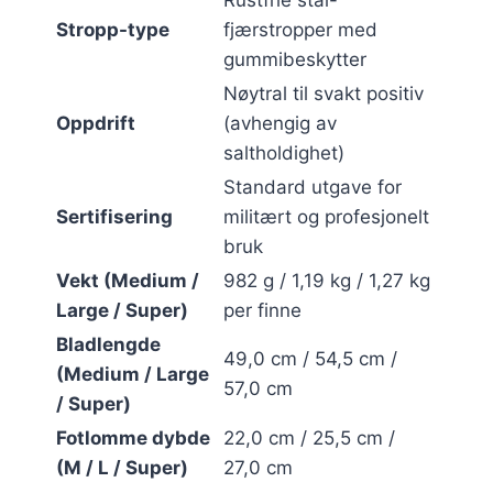
Stropp-type
fjærstropper med
gummibeskytter
Nøytral til svakt positiv
Oppdrift
(avhengig av
saltholdighet)
Standard utgave for
Sertifisering
militært og profesjonelt
bruk
Vekt (Medium /
982 g / 1,19 kg / 1,27 kg
Large / Super)
per finne
Bladlengde
49,0 cm / 54,5 cm /
(Medium / Large
57,0 cm
/ Super)
Fotlomme dybde
22,0 cm / 25,5 cm /
(M / L / Super)
27,0 cm