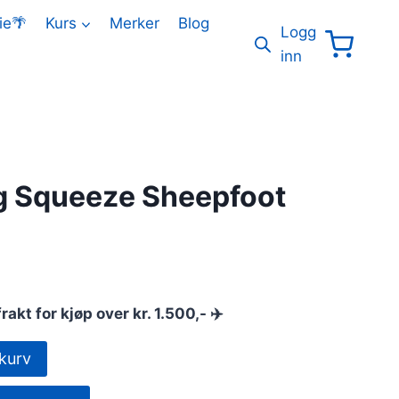
ie🌴
Kurs
Merker
Blog
Logg
inn
g Squeeze Sheepfoot
frakt for kjøp over kr. 1.500,- ✈️
kurv