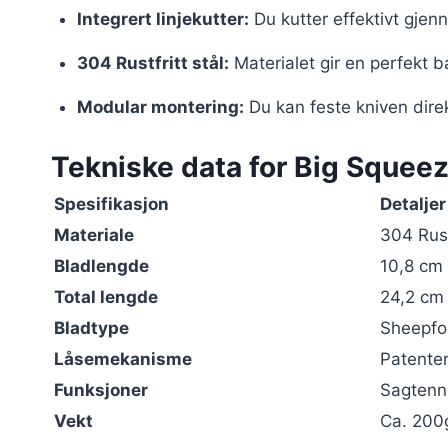
Integrert linjekutter:
Du kutter effektivt gjen
304 Rustfritt stål:
Materialet gir en perfekt 
Modular montering:
Du kan feste kniven dire
Tekniske data for Big Squee
Spesifikasjon
Detaljer
Materiale
304 Rust
Bladlengde
10,8 cm
Total lengde
24,2 cm
Bladtype
Sheepfoo
Låsemekanisme
Patente
Funksjoner
Sagtenne
Vekt
Ca. 200g