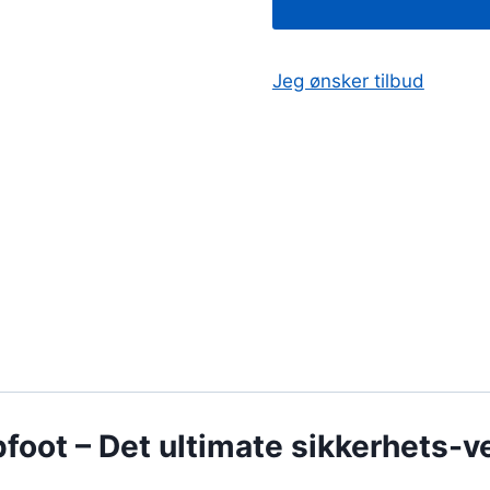
Squeeze
Sheepfoot
antall
Jeg ønsker tilbud
oot – Det ultimate sikkerhets-ve