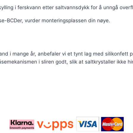
ylling i ferskvann etter saltvannsdykk for å unngå overfl
se-BCDer, vurder monteringsplassen din nøye.
nd i mange år, anbefaler vi et tynt lag med silikonfett p
åsemekanismen i sliren godt, slik at saltkrystaller ikk