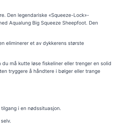
ere. Den legendariske «Squeeze-Lock»-
et med Aqualung Big Squeeze Sheepfoot. Den
den eliminerer et av dykkerens største
du må kutte løse fiskeliner eller trenger en solid
n tryggere å håndtere i bølger eller trange
tilgang i en nødssituasjon.
selv.