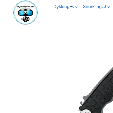
Skip
Dykking🦈
Snorkling🤿
to
content