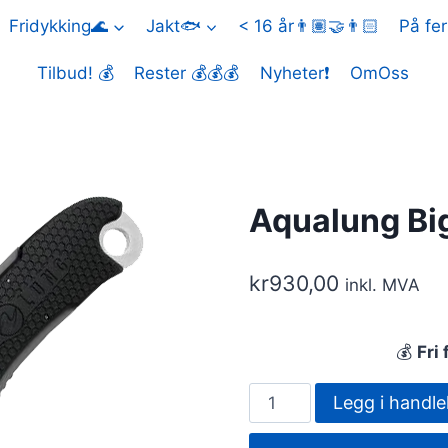
Fridykking🌊
Jakt🐟
< 16 år👨🏽‍🤝‍👨🏻
På fer
Tilbud! 💰
Rester 💰💰💰
Nyheter❗
OmOss
Aqualung Bi
kr
930,00
inkl. MVA
💰
Fri 
Aqualung
Legg i handle
Big