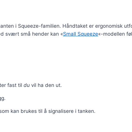
arianten i Squeeze-familien. Håndtaket er ergonomisk ut
med svært små hender kan «
Small Squeeze
«-modellen fø
er fast til
du
vil ha den ut.
gg.
om kan brukes til å signalisere i tanken.