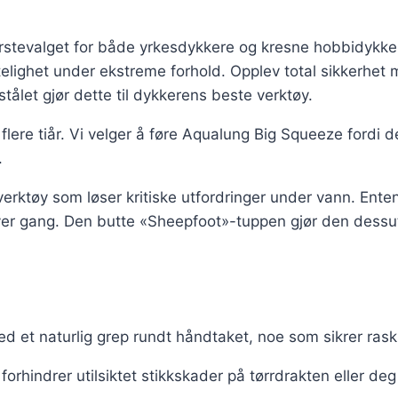
ørstevalget for både yrkesdykkere og kresne hobbidykk
itelighet under ekstreme forhold. Opplev total sikkerh
let gjør dette til dykkerens beste verktøy.
 flere tiår. Vi velger å føre Aqualung Big Squeeze fordi 
.
erktøy som løser kritiske utfordringer under vann. Enten 
ver gang. Den butte «Sheepfoot»-tuppen gjør den dessute
 et naturlig grep rundt håndtaket, noe som sikrer rask 
hindrer utilsiktet stikkskader på tørrdrakten eller deg 