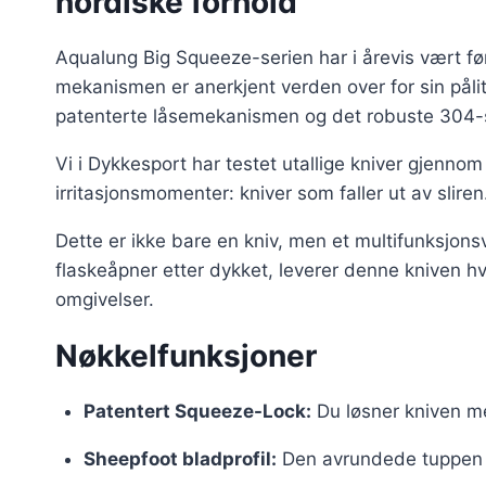
nordiske forhold
Aqualung Big Squeeze-serien har i årevis vært f
mekanismen er anerkjent verden over for sin pål
patenterte låsemekanismen og det robuste 304-stå
Vi i Dykkesport har testet utallige kniver gjennom
irritasjonsmomenter: kniver som faller ut av sliren
Dette er ikke bare en kniv, men et multifunksjonsv
flaskeåpner etter dykket, leverer denne kniven h
omgivelser.
Nøkkelfunksjoner
Patentert Squeeze-Lock:
Du løsner kniven med
Sheepfoot bladprofil:
Den avrundede tuppen for