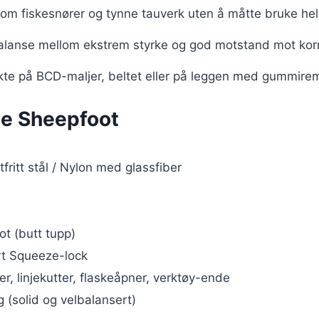
nom fiskesnører og tynne tauverk uten å måtte bruke he
balanse mellom ekstrem styrke og god motstand mot kor
kte på BCD-maljer, beltet eller på leggen med gummire
ze Sheepfoot
fritt stål / Nylon med glassfiber
t (butt tupp)
rt Squeeze-lock
r, linjekutter, flaskeåpner, verktøy-ende
 (solid og velbalansert)