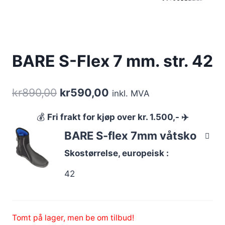
BARE S-Flex 7 mm. str. 42
Opprinnelig
Nåværende
kr
890,00
kr
590,00
inkl. MVA
pris
pris
💰
Fri frakt for kjøp over kr. 1.500,- ✈️
var:
er:
BARE S-flex 7mm våtsko
kr890,00.
kr590,00.
Skostørrelse, europeisk
42
Tomt på lager, men be om tilbud!