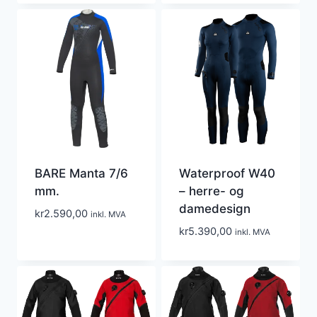
BARE Manta 7/6
Waterproof W40
mm.
– herre- og
damedesign
kr
2.590,00
inkl. MVA
kr
5.390,00
inkl. MVA