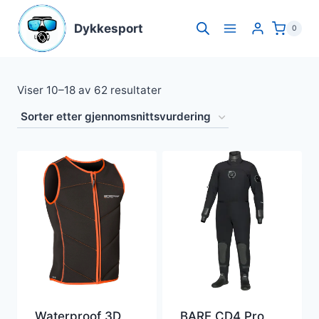
Skip
to
Dykkesport
0
content
Sortert
Viser 10–18 av 62 resultater
etter
gjennomsnitlig
vurdering
Waterproof 3D
BARE CD4 Pro