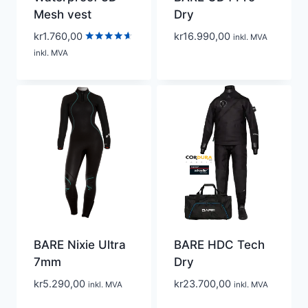
Mesh vest
Dry
kr
1.760,00
kr
16.990,00
inkl. MVA
Vurdert
inkl. MVA
4.50
av 5
BARE Nixie Ultra
BARE HDC Tech
7mm
Dry
kr
5.290,00
kr
23.700,00
inkl. MVA
inkl. MVA